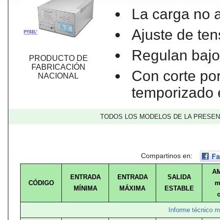
La carga no a
Ajuste de te
Regulan bajo
PRODUCTO DE
FABRICACIÓN
Con corte por
NACIONAL
temporizado 
TODOS LOS MODELOS DE LA PRESENT
Fa
Compartinos en:
AM
ENTRADA
ENTRADA
SALIDA
CÓDIGO
m
MÍNIMA
MÁXIMA
ESTABLE
o
Informe técnico 