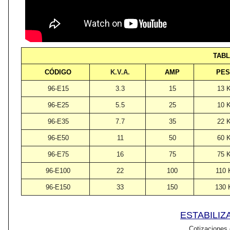
TABL
CÓDIGO
K.V.A.
AMP
PE
96-E15
3.3
15
13 
96-E25
5.5
25
10 
96-E35
7.7
35
22 
96-E50
11
50
60 
96-E75
16
75
75 
96-E100
22
100
110 
96-E150
33
150
130 
ESTABILIZ
Cotizaciones 